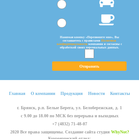
Нажимая кнопку «Перезвоните мне», Вы
соглашаетесь c правилами
Политики
конфиденциальности
компании и согласны с
обработкой своих персональных данных.
Главная
О компании
Продукция
Новости
Контакты
г. Брянск, р.п. Белые Берега, ул. Белобережская, д. 1
с 9.00 до 18.00 по МСК без перерыва и выходных
+7 (4832) 71-48-07
2020 Все права защищены. Создание сайта студия
WhyNot?
Коммерческий отдел: