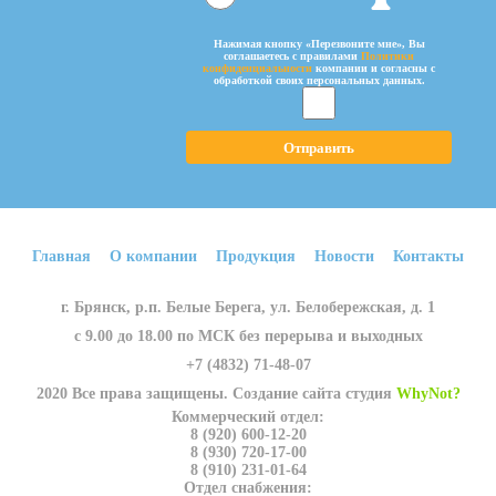
Нажимая кнопку «Перезвоните мне», Вы
соглашаетесь c правилами
Политики
конфиденциальности
компании и согласны с
обработкой своих персональных данных.
Главная
О компании
Продукция
Новости
Контакты
г. Брянск, р.п. Белые Берега, ул. Белобережская, д. 1
с 9.00 до 18.00 по МСК без перерыва и выходных
+7 (4832) 71-48-07
2020 Все права защищены. Создание сайта студия
WhyNot?
Коммерческий отдел:
8 (920) 600-12-20
8 (930) 720-17-00
8 (910) 231-01-64
Отдел снабжения: