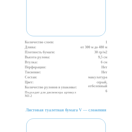
Количество слоев:
1
Длина:
от 300 м до 480 м
Плотность бумаги:
30 гр/м2
Высота рулона:
9,5 см
Втулка:
6 см
Перфорация:
Нет
Тиснение:
Нет
Состав:
макулатура
Цвет:
серый,
отбеленный
Количество рулонов в упаковке:
6
Подходит для диспенсера артикул
MJ.2
Листовая туалетная бумага V — сложения