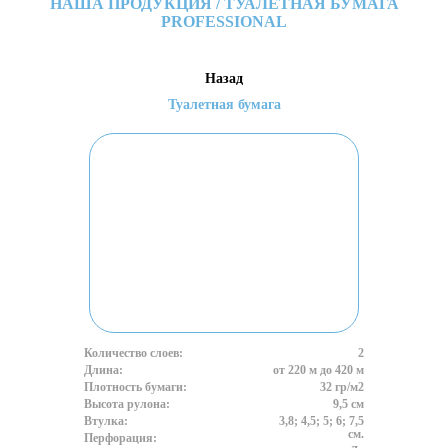
НАША ПРОДУКЦИЯ / ТУАЛЕТНАЯ БУМАГА
PROFESSIONAL
Назад
Туалетная бумага
Количество слоев:
2
Длина:
от 220 м до 420 м
Плотность бумаги:
32 гр/м2
Высота рулона:
9,5 см
Втулка:
3,8; 4,5; 5; 6; 7,5
см.
Перфорация: