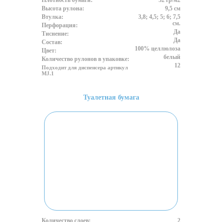
Плотность бумаги:
32 гр/м2
Высота рулона:
9,5 см
Втулка:
3,8; 4,5; 5; 6; 7,5
см.
Перфорация:
Да
Тиснение:
Да
Состав:
100% целлюлоза
Цвет:
белый
Количество рулонов в упаковке:
12
Подходит для диспенсера артикул
MJ.1
Туалетная бумага
Количество слоев:
2