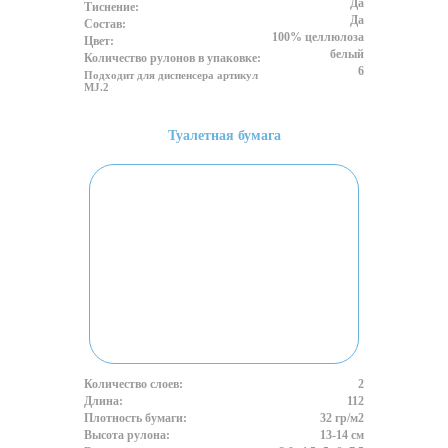
Да
Тиснение:
Да
Состав:
100% целлюлоза
Цвет:
белый
Количество рулонов в упаковке:
6
Подходит для диспенсера артикул
MJ.2
Туалетная бумага
Количество слоев:
2
Длина:
112
Плотность бумаги:
32 гр/м2
Высота рулона:
13-14 см