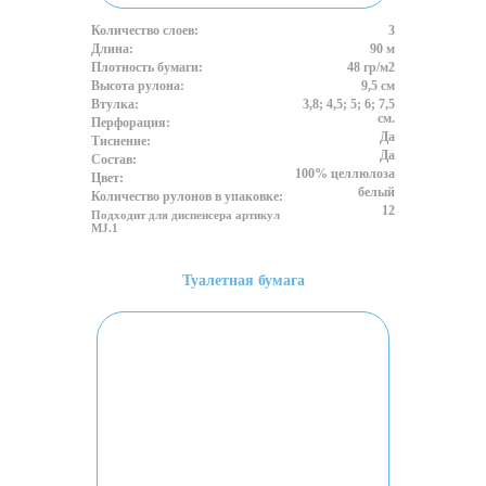
Количество слоев:
3
Длина:
90 м
Плотность бумаги:
48 гр/м2
Высота рулона:
9,5 см
Втулка:
3,8; 4,5; 5; 6; 7,5
см.
Перфорация:
Да
Тиснение:
Да
Состав:
100% целлюлоза
Цвет:
белый
Количество рулонов в упаковке:
12
Подходит для диспенсера артикул
MJ.1
Туалетная бумага