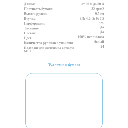
Длина:
от 30 м до 80 м
Плотность бумаги:
32 гр/м2
Высота рулона:
9,5 см
Втулка:
3,8; 4,5; 5; 6; 7,5
см.
Перфорация:
Да
Тиснение:
Да
Состав:
100% целлюлоза
Цвет:
белый
Количество рулонов в упаковке:
24
Подходит для диспенсера артикул
MJ.1
Туалетная бумага