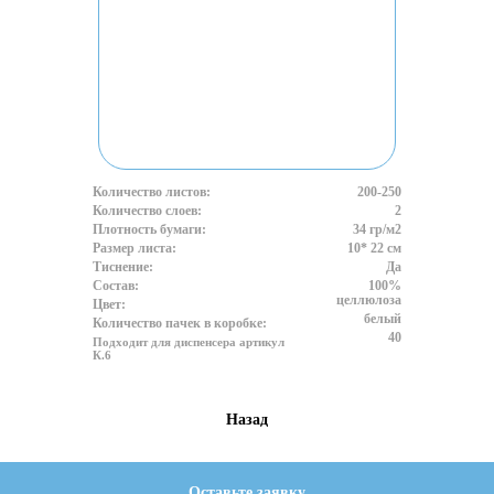
Количество листов:
200-250
Количество слоев:
2
Плотность бумаги:
34 гр/м2
Размер листа:
10* 22 см
Тиснение:
Да
Состав:
100%
целлюлоза
Цвет:
белый
Количество пачек в коробке:
40
Подходит для диспенсера артикул
К.6
Назад
Оставьте заявку