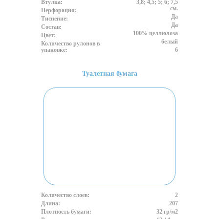
Втулка:
3,8; 4,5; 5; 6; 7,5
см.
Перфорация:
Да
Тиснение:
Да
Состав:
100% целлюлоза
Цвет:
белый
Количество рулонов в
упаковке:
6
Туалетная бумага
Количество слоев:
2
Длина:
207
Плотность бумаги:
32 гр/м2