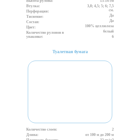
Высота рулона:
13-14 см
Втулка:
3,8; 4,5; 5; 6; 7,5
см.
Перфорация:
Да
Тиснение:
Да
Состав:
100% целлюлоза
Цвет:
белый
Количество рулонов в
упаковке:
6
Туалетная бумага
Количество слоев:
2
Длина:
от 100 м до 200 м