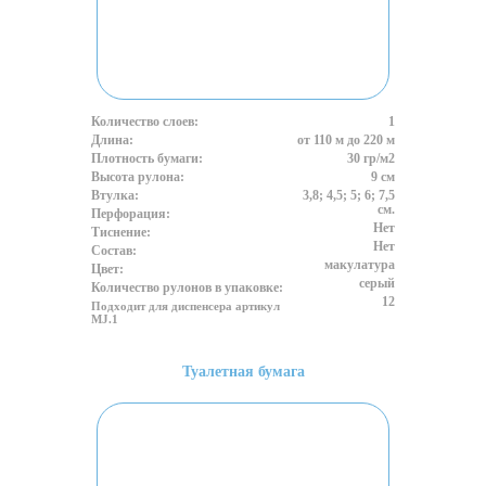
Количество слоев:
1
Длина:
от 110 м до 220 м
Плотность бумаги:
30 гр/м2
Высота рулона:
9 см
Втулка:
3,8; 4,5; 5; 6; 7,5
см.
Перфорация:
Нет
Тиснение:
Нет
Состав:
макулатура
Цвет:
серый
Количество рулонов в упаковке:
12
Подходит для диспенсера артикул
MJ.1
Туалетная бумага