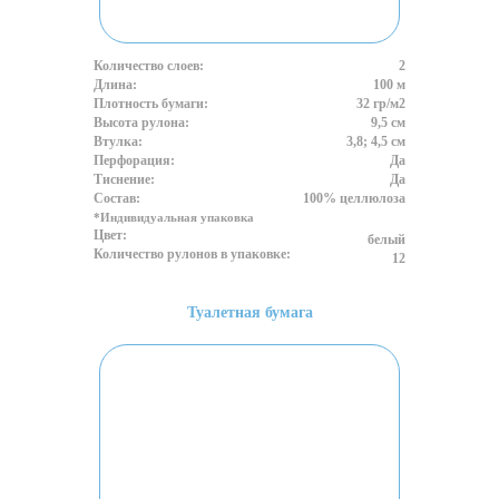
Количество слоев:
2
Длина:
100 м
Плотность бумаги:
32 гр/м2
Высота рулона:
9,5 см
Втулка:
3,8; 4,5 см
Перфорация:
Да
Тиснение:
Да
Состав:
100% целлюлоза
*Индивидуальная упаковка
Цвет:
белый
Количество рулонов в упаковке:
12
Туалетная бумага