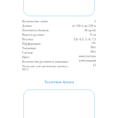
Количество слоев:
1
Длина:
от 110 м до 220 м
Плотность бумаги:
30 гр/м2
Высота рулона:
9 см
Втулка:
3,8; 4,5; 5; 6; 7,5
см.
Перфорация:
Нет
Тиснение:
Нет
Состав:
макулатура
Цвет:
отбеленный
Количество рулонов в упаковке:
12
Подходит для диспенсера артикул
MJ.1
Туалетная бумага