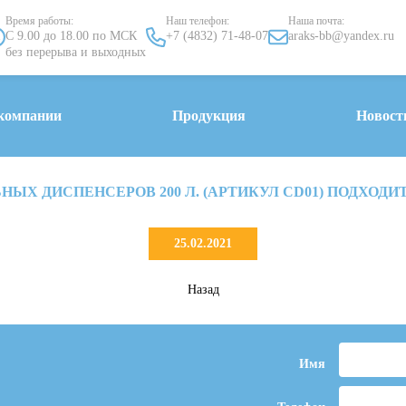
Время работы:
Наш телефон:
Наша почта:
С 9.00 до 18.00 по МСК
+7 (4832) 71-48-07
araks-bb@yandex.ru
без перерыва и выходных
компании
Продукция
Новост
ЫХ ДИСПЕНСЕРОВ 200 Л. (АРТИКУЛ CD01) ПОДХОДИТ
25.02.2021
Назад
Имя