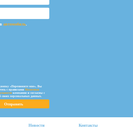
ав
автомобиль
.
нопку «Перезвоните мне», Вы
етесь c правилами
Политики
альности
компании и согласны с
й своих персональных данных.
Новости
Контакты