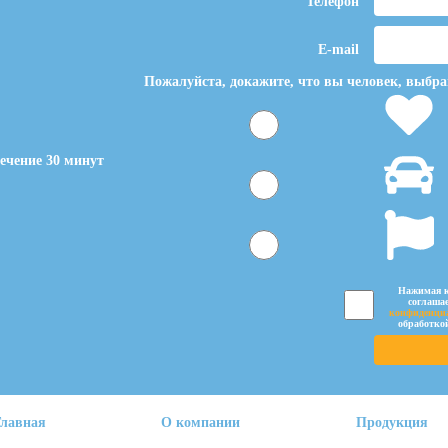
Телефон
E-mail
Пожалуйста, докажите, что вы человек, выбр
ечение 30 минут
Нажимая к
соглаша
конфиденци
обработко
Главная
О компании
Продукция